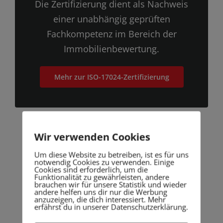
Die Zertifizierung dient als Nachweis
einer unabhängig geprüften
Fachkompetenz im Bereich der
Immobilienbewertung.
Mehr zur ISO-17024-Zertifizierung
Wir verwenden Cookies
Um diese Website zu betreiben, ist es für uns
notwendig Cookies zu verwenden. Einige
Cookies sind erforderlich, um die
Profitieren Sie von der
Funktionalität zu gewährleisten, andere
brauchen wir für unsere Statistik und wieder
Expertise Ihres Gutachters
andere helfen uns dir nur die Werbung
anzuzeigen, die dich interessiert. Mehr
für Immobilien:
erfährst du in unserer Datenschutzerklärung.