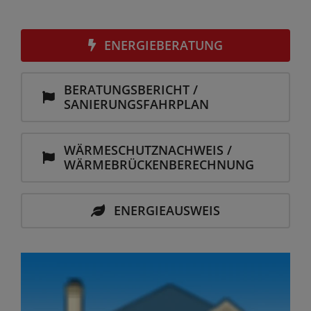
ENERGIEBERATUNG
BERATUNGS­BERICHT /
SANIERUNGS­FAHRPLAN
WÄRME­SCHUTZ­NACHWEIS /
WÄRME­BRÜCKEN­BERECHNUNG
ENERGIEAUSWEIS