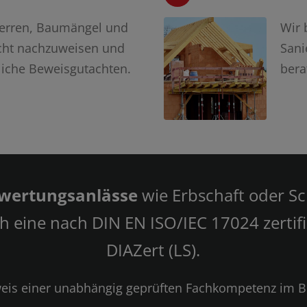
herren, Baumängel und
Wir 
cht nachzuweisen und
Sani
liche Beweisgutachten.
bera
ewertungsanlässe
wie Erbschaft oder S
 eine nach DIN EN ISO/IEC 17024 zertifi
DIAZert (LS).
chweis einer unabhängig geprüften Fachkompetenz im 