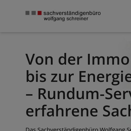
Skip
to
content
Von der Immo
bis zur Energ
– Rundum-Ser
erfahrene Sac
Das Sachverständigenbüro Wolfgang Sc