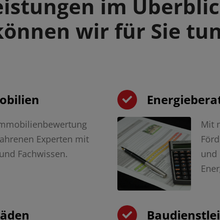
eistungen im Überblic
können wir für Sie tun
obilien
Energiebera
 Immobilienbewertung
Mit 
fahrenen Experten mit
Förd
 und Fachwissen.
und 
Ener
häden
Baudienstle