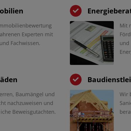
obilien
Energiebera
 Immobilienbewertung
Mit 
fahrenen Experten mit
Förd
 und Fachwissen.
und 
Ener
häden
Baudienstle
herren, Baumängel und
Wir 
cht nachzuweisen und
Sani
liche Beweisgutachten.
bera