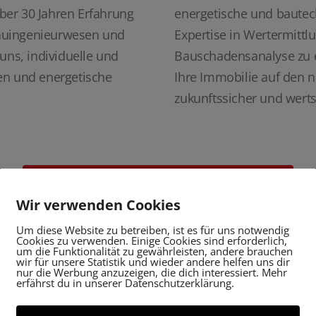
ber 30 Jahren Erfahrung
energetische und baute
auingenieurwesen und
Expertise in Wertermittl
uns, individuelle und
Bauschadensanalyse zu e
en und energetische
Ihre Immobilie auf den n
zukunftssicher und werts
Jetzt Beratungstermin anfragen!
Wir verwenden Cookies
Um diese Website zu betreiben, ist es für uns notwendig
Cookies zu verwenden. Einige Cookies sind erforderlich,
um die Funktionalität zu gewährleisten, andere brauchen
wir für unsere Statistik und wieder andere helfen uns dir
nur die Werbung anzuzeigen, die dich interessiert. Mehr
erfährst du in unserer Datenschutzerklärung.
e erreichbar unter: 07136 9649614 oder per Kontaktfor