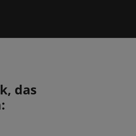
k, das
: