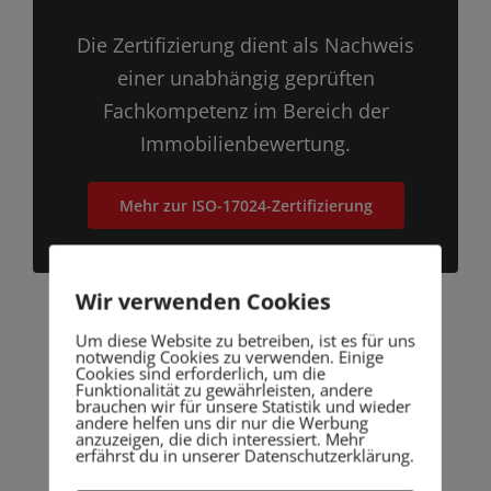
Die Zertifizierung dient als Nachweis
einer unabhängig geprüften
Fachkompetenz im Bereich der
Immobilienbewertung.
Mehr zur ISO-17024-Zertifizierung
Wir verwenden Cookies
Um diese Website zu betreiben, ist es für uns
notwendig Cookies zu verwenden. Einige
Cookies sind erforderlich, um die
Funktionalität zu gewährleisten, andere
brauchen wir für unsere Statistik und wieder
andere helfen uns dir nur die Werbung
Profitieren Sie von der
anzuzeigen, die dich interessiert. Mehr
erfährst du in unserer Datenschutzerklärung.
Expertise Ihres Gutachters