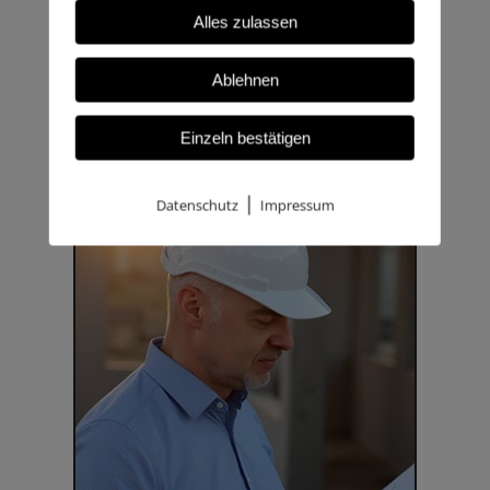
für Immobilien:
Alles zulassen
Ablehnen
Einzeln bestätigen
|
Datenschutz
Impressum