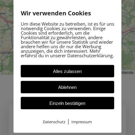
Wir verwenden Cookies
Um diese Website zu betreiben, ist es für uns
notwendig Cookies zu verwenden. Einige
Cookies sind erforderlich, um die
Funktionalität zu gewährleisten, andere
brauchen wir für unsere Statistik und wieder
andere helfen uns dir nur die Werbung
anzuzeigen, die dich interessiert. Mehr
erfährst du in unserer Datenschutzerklärung.
Alles zulassen
Leaflet
, ©
OpenStreetMap
Mitwirkende
Ablehnen
Einzeln bestätigen
In 1 Min. zur Anfrage!
|
Datenschutz
Impressum