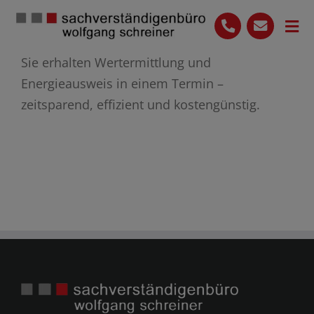
Skip
to
Tog
content
Nav
Sie erhalten Wertermittlung und
Start
Energieausweis in einem Termin –
Leistungen
zeitsparend, effizient und kostengünstig.
Das Team
Ihre Vorteile
Blog
07136 9649614
Kontakt