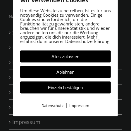
Wir verwenden Cookies
Um diese Website zu betreiben, ist es für uns
notwendig Cookies zu verwenden. Einige
NAVIGATION
Cookies sind erforderlich, um die
Funktionalität zu gewährleisten, andere
brauchen wir für unsere Statistik und wieder
Startseite
andere helfen uns dir nur die Werbung
anzuzeigen, die dich interessiert. Mehr
erfährst du in unserer Datenschutzerklärung.
Leistungen
Alles zulassen
Das Team
Ablehnen
Ihre Vorteile
Einzeln bestätigen
Bewertungen
|
Datenschutz
Impressum
Kontakt
Impressum