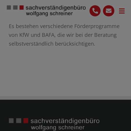
Skip
to
Tog
content
Nav
Es bestehen verschiedene Förderprogramme
Start
von KfW und BAFA, die wir bei der Beratung
Leistungen
selbstverständlich berücksichtigen.
Das Team
Ihre Vorteile
Blog
07136 9649614
Kontakt