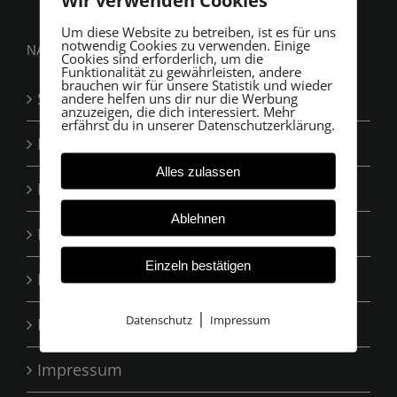
Wir verwenden Cookies
Um diese Website zu betreiben, ist es für uns
notwendig Cookies zu verwenden. Einige
NAVIGATION
Cookies sind erforderlich, um die
Funktionalität zu gewährleisten, andere
brauchen wir für unsere Statistik und wieder
Startseite
andere helfen uns dir nur die Werbung
anzuzeigen, die dich interessiert. Mehr
erfährst du in unserer Datenschutzerklärung.
Leistungen
Alles zulassen
Das Team
Ablehnen
Ihre Vorteile
Einzeln bestätigen
Bewertungen
|
Datenschutz
Impressum
Kontakt
Impressum