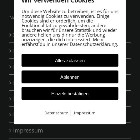
Wir verwenden Cookies
Um diese Website zu betreiben, ist es für uns
notwendig Cookies zu verwenden. Einige
NAVIGATION
Cookies sind erforderlich, um die
Funktionalität zu gewährleisten, andere
brauchen wir für unsere Statistik und wieder
Startseite
andere helfen uns dir nur die Werbung
anzuzeigen, die dich interessiert. Mehr
erfährst du in unserer Datenschutzerklärung.
Leistungen
Alles zulassen
Das Team
Ablehnen
Ihre Vorteile
Einzeln bestätigen
Bewertungen
|
Datenschutz
Impressum
Kontakt
Impressum