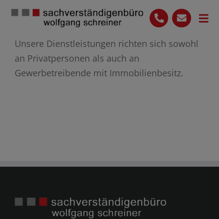
Skip
to
Tog
content
Nav
Unsere Dienstleistungen richten sich sowohl
Start
an Privatpersonen als auch an
Leistungen
Gewerbetreibende mit Immobilienbesitz.
Das Team
Ihre Vorteile
Blog
07136 9649614
Kontakt