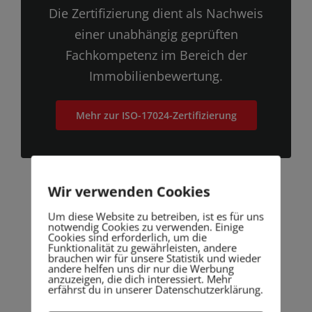
Die Zertifizierung dient als Nachweis
einer unabhängig geprüften
Fachkompetenz im Bereich der
Immobilienbewertung.
Mehr zur ISO-17024-Zertifizierung
Wir verwenden Cookies
Um diese Website zu betreiben, ist es für uns
notwendig Cookies zu verwenden. Einige
Cookies sind erforderlich, um die
Funktionalität zu gewährleisten, andere
Profitieren Sie von der
brauchen wir für unsere Statistik und wieder
andere helfen uns dir nur die Werbung
Expertise Ihres Gutachters
anzuzeigen, die dich interessiert. Mehr
erfährst du in unserer Datenschutzerklärung.
für Immobilien: