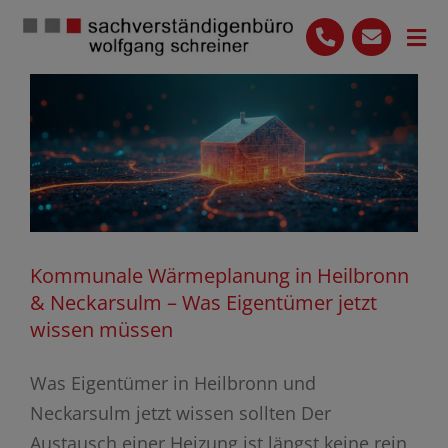
Skip
to
Tog
content
Nav
Start
Leistungen
Das Team
Ihre Vorteile
Kommunale Wärmeplanung in Heilbronn
Blog
& Neckarsulm – Was Eigentümer jetzt
wissen müssen
07136 9649614
Kontakt
Was Eigentümer in Heilbronn und
Neckarsulm jetzt wissen sollten Der
Austausch einer Heizung ist längst keine rein